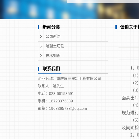
重庆墙
重庆混凝
重庆楼
谈谈关于
新闻分类
公司新闻
混凝土切割
技术知识
1、
联系我们
（1）
企业名称：重庆展亮建筑工程有限公司
（2）
联系人：姚先生
（3）
电话：023-68153591
面高出1
手机：18723373339
（4）
邮箱：1968365788@qq.com
规范进行
（5）
及间距检
2、桥