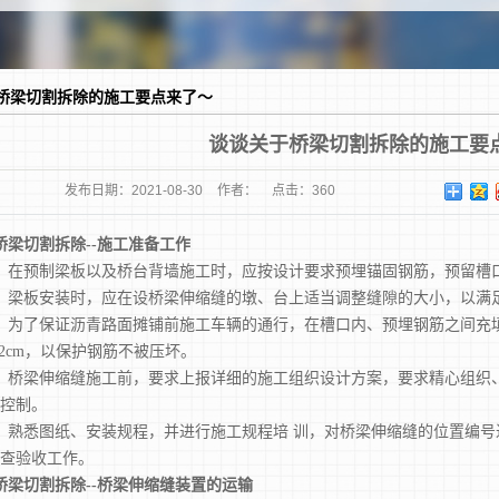
体切割
土钻孔
板切割
桥梁切割拆除的施工要点来了～
谈谈关于桥梁切割拆除的施工要
发布日期：
2021-08-30
作者：
点击：
360
桥梁切割拆除--施工准备工作
在预制梁板以及桥台背墙施工时，应按设计要求预埋锚固钢筋，预留槽
梁板安装时，应在设桥梁伸缩缝的墩、台上适当调整缝隙的大小，以满
为了保证沥青路面摊铺前施工车辆的通行，在槽口内、预埋钢筋之间充填
-2cm，以保护钢筋不被压坏。
桥梁伸缩缝施工前，要求上报详细的施工组织设计方案，要求精心组织、
控制。
熟悉图纸、安装规程，并进行施工规程培 训，对桥梁伸缩缝的位置编号
查验收工作。
梁切割拆除--桥梁伸缩缝装置的运输