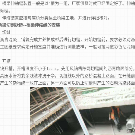
桥梁伸缩缝装置一般是以4根为一组，厂家供货时就已经固定好了。伸缩
倾覆。
伸缩装置应按每座桥分类运至桥梁工地，并进行详细核对。
桥梁切割拆除--桥梁伸缩缝的安装
切缝
青混凝土铺筑完成并养护成型后进行切缝，开始切缝前，要求必须对沥
工图纸要求确定开槽宽度并准确进行测量放样，一般可拉两道彩色尼龙绳
开槽
槽，开槽深度不小于12cm.。先用风镐凿除两切缝间的沥青路面部分
高压水管将剩余残渣冲洗干净。切缝线以外的路桥混凝土路面，在开缝前
产生的杂物统一放在上面，另一方面可以防止切缝时产生的石粉污染路面