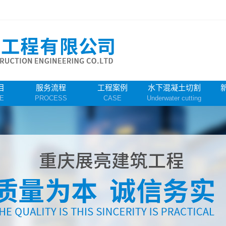
目
服务流程
工程案例
水下混凝土切割
E
PROCESS
CASE
Underwater cutting
凝土切割
混凝土切割
梁切割
土切割
梁切割
墙切割
支撑切割