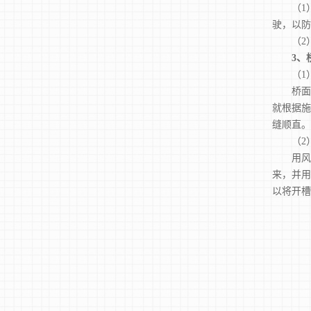
（1）
驶，以防
（2）
3、
（1）
桥面沥
就根据施
缝顺直。
（2）
用风镐开
来，并用
以将开槽