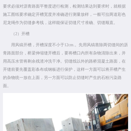
要求必须对沥青路面平整度进行检测，检测结果达到要求时，就根据
施工图纸要求确定开槽宽度并准确进行测量放样，一般可拉两道彩色
尼龙绳作为切缝参考线，这样能保证切缝尺寸准确、切缝顺直。
（2）开槽
用风镐开槽，开槽深度不小于12cm.。先用风镐凿除两切缝间的沥
青路面部分，桥梁伸缩缝开槽后，要将槽口内所有杂物清除出来，并
用高压水管将剩余残渣冲洗干净。切缝线以外的路桥混凝土路面，在
开缝前要先覆盖彩条布或钢板进行保护，这样一方面可以将开槽产生
的杂物统一放在上面，另一方面可以防止切缝时产生的石粉污染路
面。